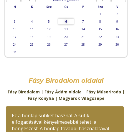
H
K
Sze
Cs
P
Szo
V
1
2
3
4
5
6
7
8
9
10
11
12
13
14
15
16
17
18
19
20
21
22
23
24
25
26
27
28
29
30
31
Fásy Birodalom oldalai
Fásy Birodalom
|
Fásy Ádám oldala
|
Fásy Műsoriroda
|
Fásy Konyha
|
Magyarok Világszépe
Kapcsolat:
Ez a honlap sütiket használ. A sütik
E-mail:
fasy@fasy.hu
Telefon:
+36-30/488-2719
elfogadásával kényelmesebbé teheti a
böngészést. A honlap további használatával