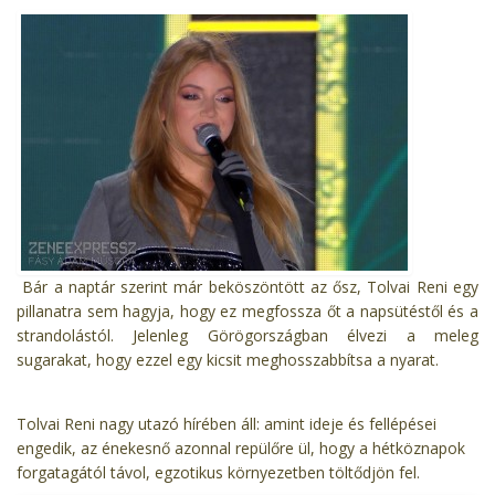
Bár a naptár szerint már beköszöntött az ősz, Tolvai Reni egy
pillanatra sem hagyja, hogy ez megfossza őt a napsütéstől és a
strandolástól. Jelenleg Görögországban élvezi a meleg
sugarakat, hogy ezzel egy kicsit meghosszabbítsa a nyarat.
Tolvai Reni nagy utazó hírében áll: amint ideje és fellépései
engedik, az énekesnő azonnal repülőre ül, hogy a hétköznapok
forgatagától távol, egzotikus környezetben töltődjön fel.