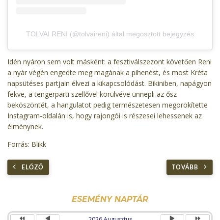
TOLVAI RENI (@tolvaireni) által megosztott bejegyzés
Idén nyáron sem volt másként: a fesztiválszezont követően Reni
a nyár végén engedte meg magának a pihenést, és most Kréta
napsütéses partjain élvezi a kikapcsolódást. Bikiniben, napágyon
fekve, a tengerparti szellővel körülvéve ünnepli az ősz
beköszöntét, a hangulatot pedig természetesen megörökítette
Instagram-oldalán is, hogy rajongói is részesei lehessenek az
élménynek.
Forrás: Blikk
ELŐZŐ
TOVÁBB
Előző
Előző
Következő
Követke
év
hónap
hónap
év
ESEMÉNY NAPTÁR
2026 Augusztus